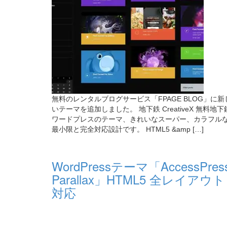
無料のレンタルブログサービス「FPAGE BLOG」に新
いテーマを追加しました。 地下鉄 CreativeX 無料地下
ワードプレスのテーマ、きれいなスーパー、カラフル
最小限と完全対応設計です。 HTML5 &amp […]
WordPressテーマ「AccessPres
Parallax」HTML5 全レイアウト
対応